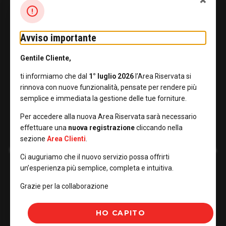
×
EVOLUZIONE MERCATI AL DETTAGLIO
RECLAMI FATTURAZIONE IMPORTI ANOMALI
Avviso importante
GUIDA ALLA LETTURA DELLA BOLLETTA
Gentile Cliente,
EMERGENZA EMILIA ROMAGNA, MARCHE, TOSCANA
ti informiamo che dal
1° luglio 2026
l’Area Riservata si
rinnova con nuove funzionalità, pensate per rendere più
semplice e immediata la gestione delle tue forniture.
OFFERTA VULNERABILI GAS
Per accedere alla nuova Area Riservata sarà necessario
SISMA CENTRO ITALIA ED ISCHIA
effettuare una
nuova registrazione
cliccando nella
sezione
Area Clienti
.
EMERGENZA CICLONE HARRY REGIONI CALABRIA-SICILIA-SARDEGNA
Ci auguriamo che il nuovo servizio possa offrirti
un’esperienza più semplice, completa e intuitiva.
NUOVO GLOSSARIO BOLLETTA 2.0 (IN VIGORE DAL 01/07/2025)
Grazie per la collaborazione
HO CAPITO