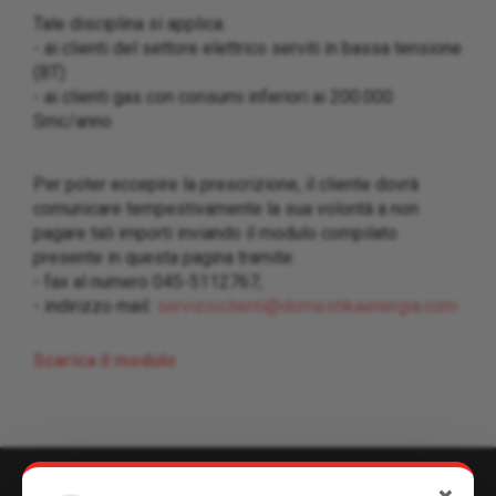
Tale disciplina si applica:
- ai clienti del settore elettrico serviti in bassa tensione
(BT)
- ai clienti gas con consumi inferiori ai 200.000
Smc/anno
Per poter eccepire la prescrizione, il cliente dovrà
comunicare tempestivamente la sua volontà a non
pagare tali importi inviando il modulo compilato
presente in questa pagina tramite:
- fax al numero 045-5112767;
- indirizzo mail:
servizioclienti@domestikaenergia.com
Scarica il modulo