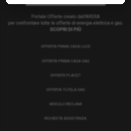
Portale Offerte creato dall'ARERA
per confrontare tutte le offerte di energia elettrica e gas.
SCOPRI DI PIÙ
OFFERTA PRIMA CASA LUCE
OFFERTA PRIMA CASA GAS
OFFERTE PLACET
OFFERTA TUTELA GAS
MODULO RECLAMI
RICHIESTA ASSISTENZA