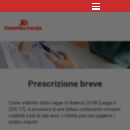
MENU
Prescrizione breve
Come stabilito dalla Legge di Bilancio 2018 (Legge n.
205/17), in presenza di una fattura contenente consumi
risalenti a più di due anni, il cliente può non pagarne i
relativi importi.